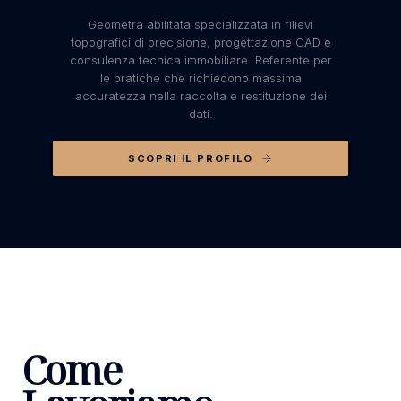
Geometra abilitata specializzata in rilievi
topografici di precisione, progettazione CAD e
consulenza tecnica immobiliare. Referente per
le pratiche che richiedono massima
accuratezza nella raccolta e restituzione dei
dati.
SCOPRI IL PROFILO
Come