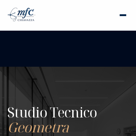
HOME
SERVIZI
PROGETTAZIONE INTEGRATA
CHI SIAMO
PERMESSO DI COSTRUIRE
JOURNAL
CILA
SCIA
CONTATTI
Studio Tecnico
CILA IN SANATORIA
PROGETTAZIONE IN CAD
Geometra
RICHIEDI UN PREVENTIVO
CONSULENZA IMMOBILIARE