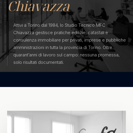
Chiavazza
SUCCESSIONE
RIUNIONI DI USUFRUTTO
Attivi a Torino dal 1984, lo Studio Tecnico MFC
CERTIFICAZIONE ENERGETICA (APE)
Chiavazza gestisce pratiche edilizie, catastali e
PRATICHE CATASTALI
consulenza immobiliare per privati, imprese e pubbliche
amministrazioni in tutta la provincia di Torino. Oltre
RICERCHE MUNICIPALI
quarant’anni di lavoro sul campo: nessuna promessa,
DOCFA - AGGIORNAMENTO PLANIMETRIE
solo risultati documentati.
RILIEVI SUL POSTO
VISURE E ESTRATTI DI MAPPA